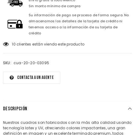
Envío gratis a todo México
Sin monto mínimo de compra
Su información de pago se procesa de forma segura. No
almacenamos los detalles de la tarjeta de crédito ni
tenemos acceso a la información de su tarjeta de
crédito
10
clientes están viendo este producto
SKU:
cua-20-20-03095
Contacta a un agente
DESCRIPCIÓN
Nuestros cuadros son fabricados con la más alta calidad usando
tecnología latex y UV, ofreciendo colores impactantes, una gran
definición en imagen y un excelente terminado premium, todos