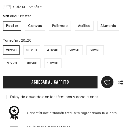
GUÍA DE TAMAÑOS
Material
:
Poster
Poster
Canvas
Polímero
Acrílico
Aluminio
Tamaño
:
20x20
20x20
30x30
40x40
50x50
60x60
70x70
80x80
90x90
Estoy de acuerdo con los
términos y condiciones
Garantía satisfacción total o te regresamos tu dinero