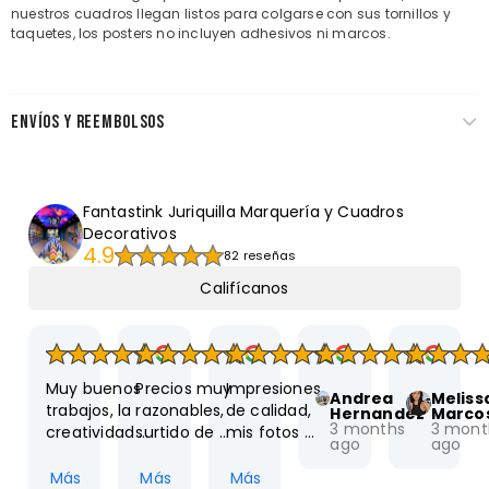
nuestros cuadros llegan listos para colgarse con sus tornillos y
taquetes, los posters no incluyen adhesivos ni marcos.
ENVÍOS Y REEMBOLSOS
Fantastink Juriquilla Marquería y Cuadros
Decorativos
4.9
82 reseñas
Califícanos
luego 
el lugar 10 de 
buena y 
mirador y 
10!!!
tiempos de 
ahora 
entrega.

Muy buenos 
Precios muy 
Impresiones 
juriquilla
Recomiendo 
Andrea
Meliss
trabajos, la 
razonables, 
de calidad, 
Hernandez
Marco
al 100.
3 months
3 mont
creatividad y 
surtido de 
mis fotos 
ago
ago
empeño los 
opciones casi 
quedaron 
distingue. 
infinito yyyy 
preciosas en 
Más
Más
Más