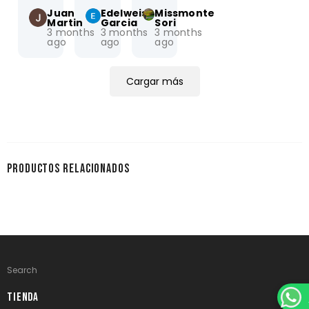
Acudo con 
la ayuda, 
acrílico. Muy 
Juan
Edelweiss
Missmonte
Noé desde 
asesoría y 
buen servicio 
Martin
Garcia
Sori
3 months
3 months
3 months
que estaba 
amabilidad 
y atención,  
ago
ago
ago
en suc. jurica 
de Noé hace 
comunicación 
Cargar más
PRODUCTOS RELACIONADOS
Search
TIENDA